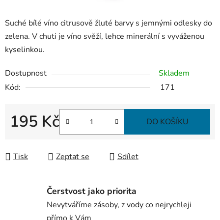
Suché bílé víno citrusově žluté barvy s jemnými odlesky do
zelena. V chuti je víno svěží, lehce minerální s vyváženou
kyselinkou.
Dostupnost
Skladem
Kód:
171
195 Kč
DO KOŠÍKU
Měrná cena:
Tisk
Zeptat se
Sdílet
Čerstvost jako priorita
Nevytváříme zásoby, z vody co nejrychleji
přímo k Vám