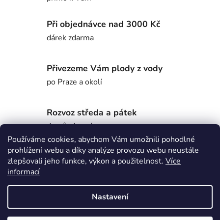
Při objednávce nad 3000 Kč
dárek zdarma
Přivezeme Vám plody z vody
po Praze a okolí
Rozvoz středa a pátek
domů, do práce,...
Používáme cookies, abychom Vám umožnili pohodlné
prohlížení webu a díky analýze provozu webu neustále
zlepšovali jeho funkce, výkon a použitelnost.
Více
Popis
informací
Nastavení
Diskuze