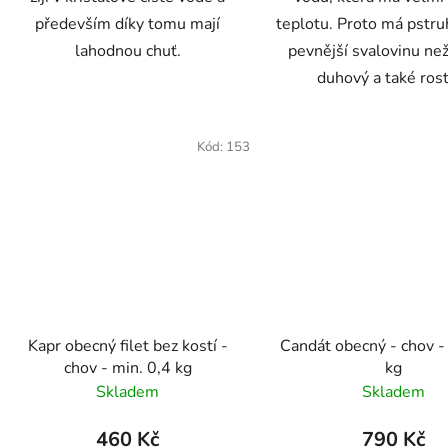
především díky tomu mají
teplotu. Proto má pstru
lahodnou chuť.
pevnější svalovinu ne
duhový a také rost
Kód:
153
Kapr obecný filet bez kostí -
Candát obecný - chov -
chov - min. 0,4 kg
kg
Skladem
Skladem
460 Kč
790 Kč