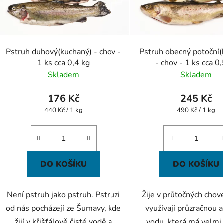
p
r
o
d
Pstruh duhový(kuchaný) - chov -
Pstruh obecný potoční(
u
1 ks cca 0,4 kg
- chov - 1 ks cca 0
k
Skladem
Skladem
t
ů
176 Kč
245 Kč
Měrná
Měrná
440 Kč / 1 kg
490 Kč / 1 kg
cena:
cena:
DO KOŠÍKU
DO KOŠÍKU
Není pstruh jako pstruh. Pstruzi
Žije v průtočných chov
od nás pocházejí ze Šumavy, kde
využívají průzračnou 
žijí v křišťálově čisté vodě a
vodu, která má velmi