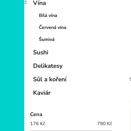
Vína
p
a
Bílá vína
n
e
Červená vína
l
Šumivá
Sushi
Delikatesy
Sůl a koření
Kaviár
Cena
i
176
Kč
790
Kč