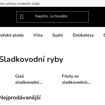
ky ochrany osobních údajů
ořské plody
Vína
Sushi
Delikatesy
Sladkovodní ryby
Celé
Filety ze
sladkovodní
sladkovodních
ryby
ryb
Nejprodávanější