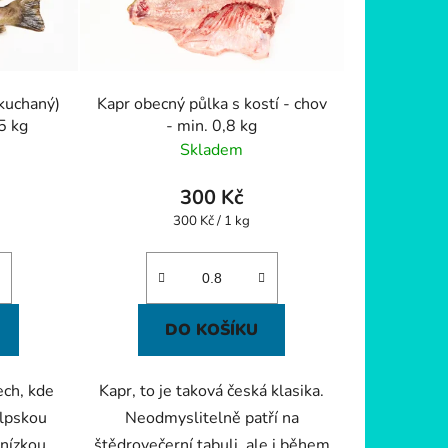
o
d
u
k
kuchaný)
Kapr obecný půlka s kostí - chov
t
,5 kg
- min. 0,8 kg
ů
Skladem
300 Kč
Měrná
300 Kč / 1 kg
cena:
DO KOŠÍKU
ech, kde
Kapr, to je taková česká klasika.
alpskou
Neodmyslitelně patří na
 nízkou
štědrovečerní tabuli, ale i během