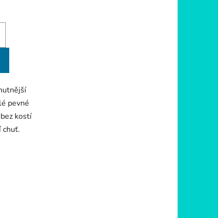
hutnější
ílé pevné
 bez kostí
 chuť.