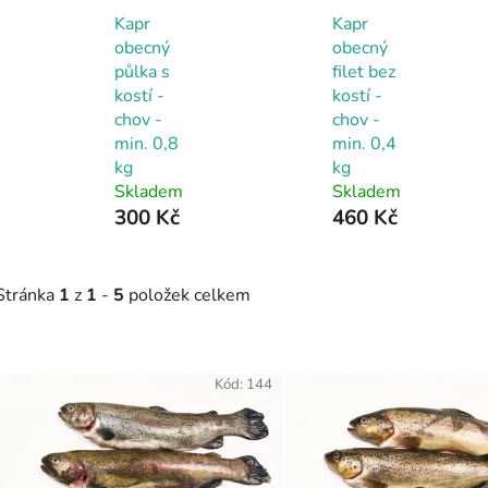
Kapr
Kapr
obecný
obecný
půlka s
filet bez
kostí -
kostí -
chov -
chov -
min. 0,8
min. 0,4
kg
kg
Skladem
Skladem
300 Kč
460 Kč
Stránka
1
z
1
-
5
položek celkem
V
ý
Kód:
144
p
s