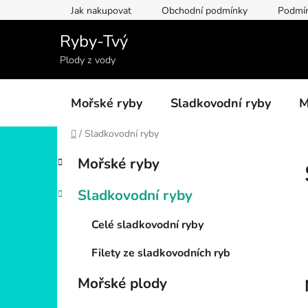
Přejít
Jak nakupovat
Obchodní podmínky
Podmín
na
obsah
Ryby-Tvý
Plody z vody
Mořské ryby
Sladkovodní ryby
M
Domů
/
Sladkovodní ryby
P
K
Přeskočit
Mořské ryby
a
kategorie
o
t
s
Sladkovodní ryby
e
t
g
r
Celé sladkovodní ryby
o
a
r
Filety ze sladkovodních ryb
i
n
e
n
Mořské plody
í