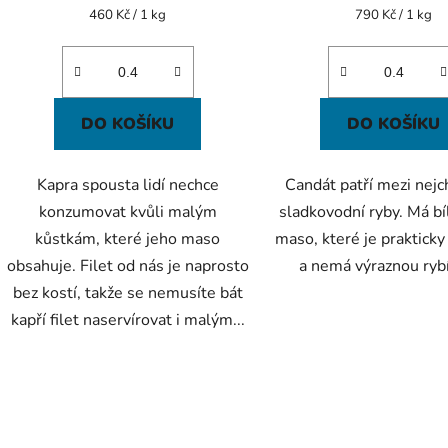
Měrná
Měrná
460 Kč / 1 kg
790 Kč / 1 kg
cena:
cena:
DO KOŠÍKU
DO KOŠÍKU
Kapra spousta lidí nechce
Candát patří mezi nejc
konzumovat kvůli malým
sladkovodní ryby. Má b
kůstkám, které jeho maso
maso, které je prakticky
obsahuje. Filet od nás je naprosto
a nemá výraznou rybí
bez kostí, takže se nemusíte bát
kapří filet naservírovat i malým...
O
v
l