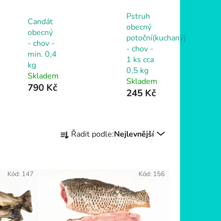
Pstruh
Candát
obecný
obecný
potoční(kuchaný)
- chov -
- chov -
min. 0,4
1 ks cca
kg
0,5 kg
Skladem
Skladem
790 Kč
245 Kč
Ř
Řadit podle:
Nejlevnější
a
z
e
Kód:
147
Kód:
156
n
í
p
r