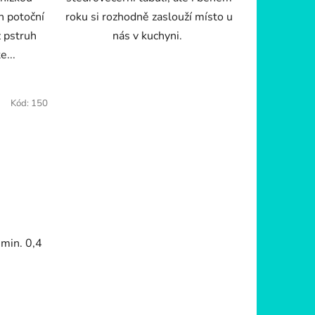
h potoční
roku si rozhodně zaslouží místo u
ž pstruh
nás v kuchyni.
e...
Kód:
150
 min. 0,4