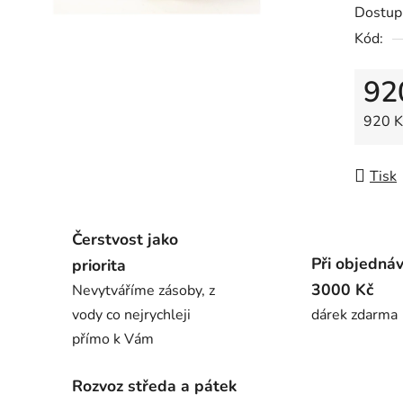
Dostup
Kód:
92
Měrná
920 Kč
Tisk
Čerstvost jako
Při objedná
priorita
3000 Kč
Nevytváříme zásoby, z
vody co nejrychleji
dárek zdarma
přímo k Vám
Rozvoz středa a pátek