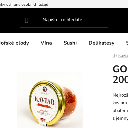
ky ochrany osobních údajů
ořské plody
Vína
Sushi
Delikatesy
Domů
/
Kaviá
GO
20
Nejrozš
kaviáru
obalem.
s jemn