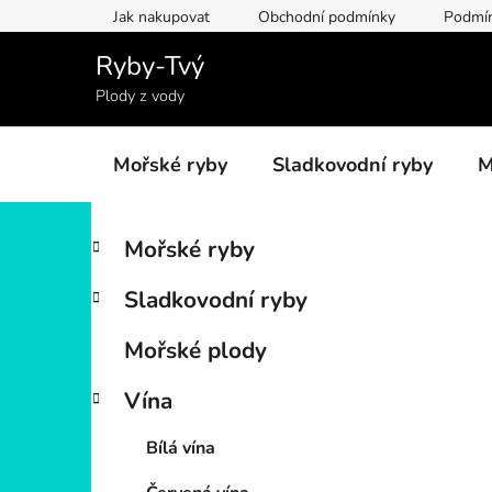
Přejít
Jak nakupovat
Obchodní podmínky
Podmín
na
obsah
Ryby-Tvý
Plody z vody
Mořské ryby
Sladkovodní ryby
M
P
K
Přeskočit
Mořské ryby
a
kategorie
o
t
s
Sladkovodní ryby
e
t
g
r
Mořské plody
o
a
r
Vína
i
n
e
n
Bílá vína
í