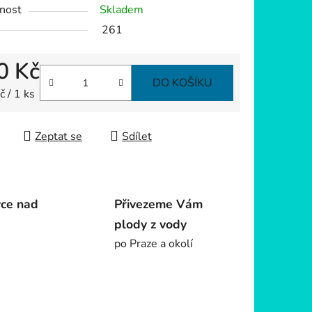
nost
Skladem
261
0 Kč
DO KOŠÍKU
 cena:
 / 1 ks
Zeptat se
Sdílet
vce nad
Přivezeme Vám
plody z vody
po Praze a okolí