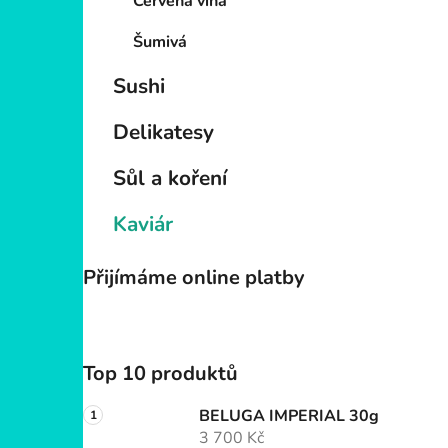
p
Červená vína
a
Šumivá
n
e
Sushi
l
Delikatesy
Sůl a koření
Kaviár
Přijímáme online platby
Top 10 produktů
BELUGA IMPERIAL 30g
3 700 Kč