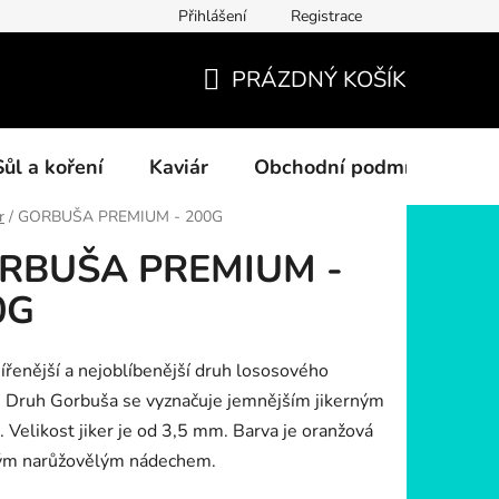
Přihlášení
Registrace
PRÁZDNÝ KOŠÍK
NÁKUPNÍ
KOŠÍK
Sůl a koření
Kaviár
Obchodní podmínky
r
/
GORBUŠA PREMIUM - 200G
RBUŠA PREMIUM -
0G
ířenější a nejoblíbenější druh lososového
. Druh Gorbuša se vyznačuje jemnějším jikerným
 Velikost jiker je od 3,5 mm. Barva je oranžová
ým narůžovělým nádechem.