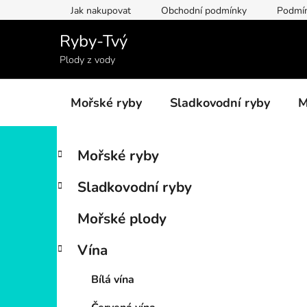
Přejít
Jak nakupovat
Obchodní podmínky
Podmín
na
obsah
Ryby-Tvý
Plody z vody
Mořské ryby
Sladkovodní ryby
M
P
K
Přeskočit
Mořské ryby
a
kategorie
o
t
s
Sladkovodní ryby
e
t
g
r
Mořské plody
o
a
r
Vína
i
n
e
n
Bílá vína
í