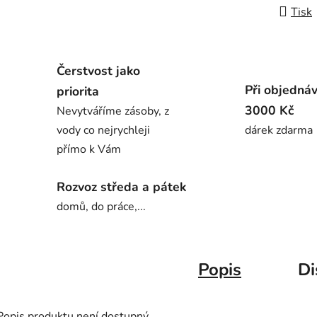
Tisk
Čerstvost jako
Při objedná
priorita
3000 Kč
Nevytváříme zásoby, z
vody co nejrychleji
dárek zdarma
přímo k Vám
Rozvoz středa a pátek
domů, do práce,...
Popis
Di
Popis produktu není dostupný