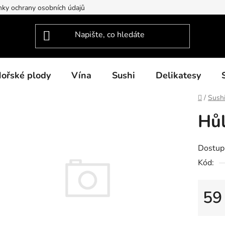
ky ochrany osobních údajů
ořské plody
Vína
Sushi
Delikatesy
Domů
/
Sush
Hůl
Dostup
Kód:
59
Měrná