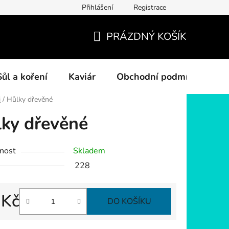
Přihlášení
Registrace
PRÁZDNÝ KOŠÍK
NÁKUPNÍ
KOŠÍK
Sůl a koření
Kaviár
Obchodní podmínky
i
/
Hůlky dřevěné
ky dřevěné
nost
Skladem
228
 Kč
DO KOŠÍKU
 cena: