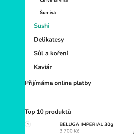
p
Červená vína
a
Šumivá
n
e
Sushi
l
Delikatesy
Sůl a koření
Kaviár
Přijímáme online platby
Top 10 produktů
BELUGA IMPERIAL 30g
3 700 Kč