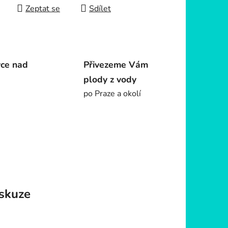
Zeptat se
Sdílet
vce nad
Přivezeme Vám
plody z vody
po Praze a okolí
skuze